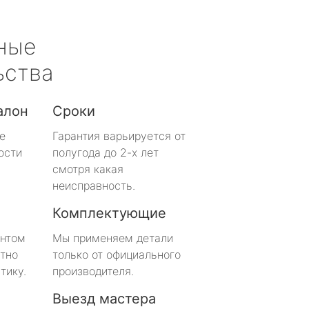
ные
ьства
алон
Сроки
е
Гарантия варьируется от
ости
полугода до 2-х лет
смотря какая
неисправность.
Комплектующие
онтом
Мы применяем детали
тно
только от официального
тику.
производителя.
Выезд мастера