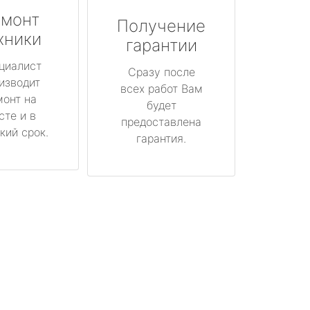
монт
Получение
хники
гарантии
циалист
Сразу после
изводит
всех работ Вам
монт на
будет
сте и в
предоставлена
кий срок.
гарантия.