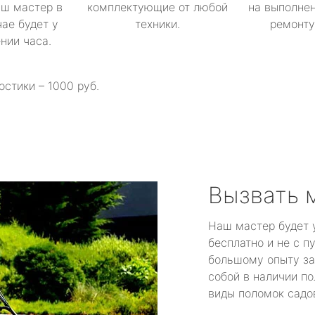
аш мастер в
комплектующие от любой
на выполнен
ае будет у
техники.
ремонту 
ении часа.
остики – 1000 руб.
Вызвать 
Наш мастер будет 
бесплатно и не с п
большому опыту за
собой в наличии по
виды поломок садов