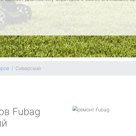
оров
Сиверский
ров
Fubag
ий