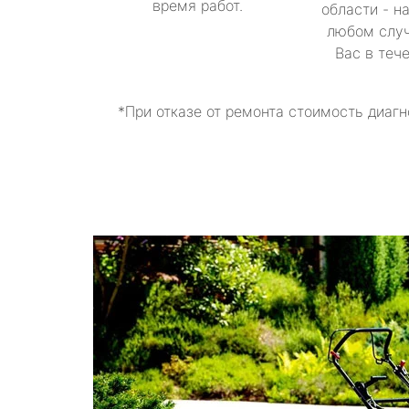
время работ.
области - н
любом случ
Вас в теч
*При отказе от ремонта стоимость диагн