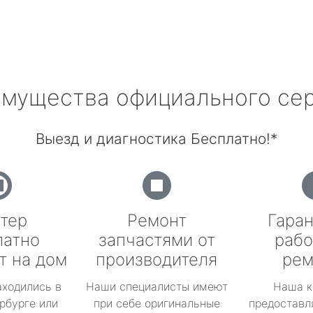
мущества официального се
Выезд и диагностика Бесплатно!*
тер
Ремонт
Гаран
латно
запчастями от
рабо
т на дом
производителя
рем
аходились в
Наши специалисты имеют
Наша к
рбурге или
при себе оригинальные
предоставл