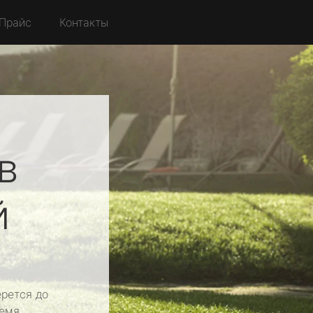
Прайс
Контакты
в
й
рется до
емя.