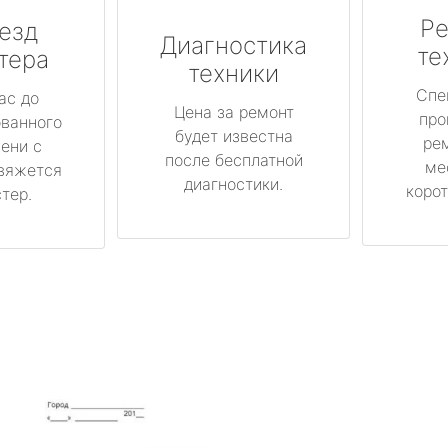
Ре
езд
Диагностика
те
тера
техники
Спе
ас до
Цена за ремонт
про
ованного
будет известна
ре
ени с
после бесплатной
ме
вяжется
диагностики.
корот
тер.