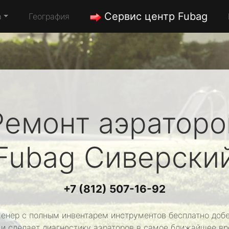
Сервис центр Fubag
а
География
Ремонт аэраторо
Fubag
Сиверски
+7 (812) 507-16-92
енер с полным инвентарем инструментов бесплатно добе
 и сделает диагностику аэраторов в самое ближайшее вр