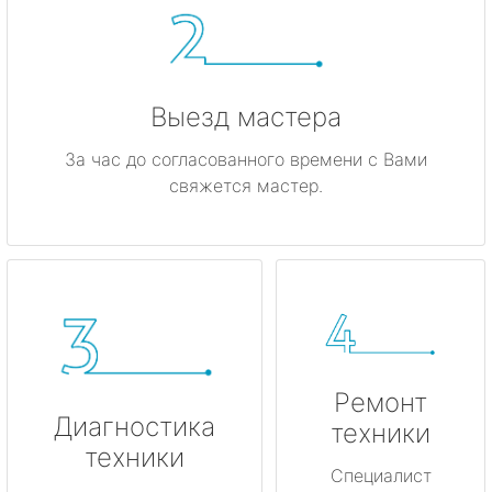
Каменногорск
Кингисепп
Выезд мастера
Кириши
За час до согласованного времени с Вами
свяжется мастер.
Кировск
Коммунар
Кудрово
Лодейное Поле
Ремонт
Луга
Диагностика
техники
техники
Любань
Специалист