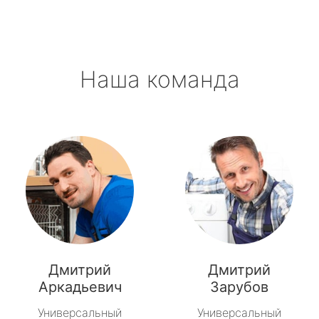
Павлово
Приладожский
Наша команда
Рахья
Рощино
Рябово
Свирьстрой
Сиверский
Синявино
Дмитрий
Дмитрий
Советский
Аркадьевич
Зарубов
Универсальный
Универсальный
Тайцы