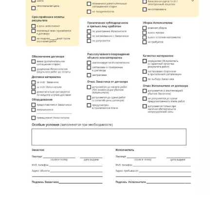
Красный Бор
Кузнечное
Кузьмоловский
Лебяжье
Лесогорский
Мга
Назия
Никольский
Новоселье