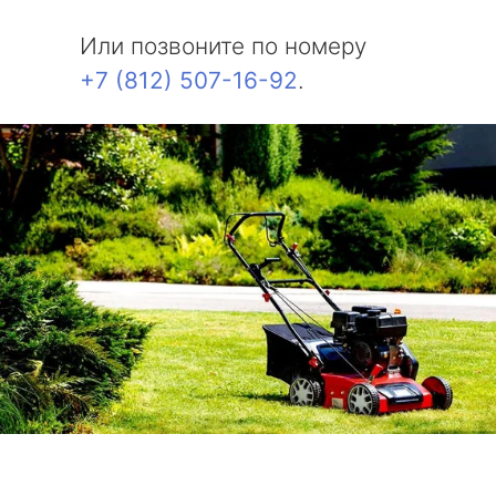
Белоостров
Или позвоните по номеру
Молодежное
+7 (812) 507-16-92
.
Солнечное
Комарово
Усть-Ижора
Саперный
Петро-Славянка
Тярлево
Смолячково
Ушково