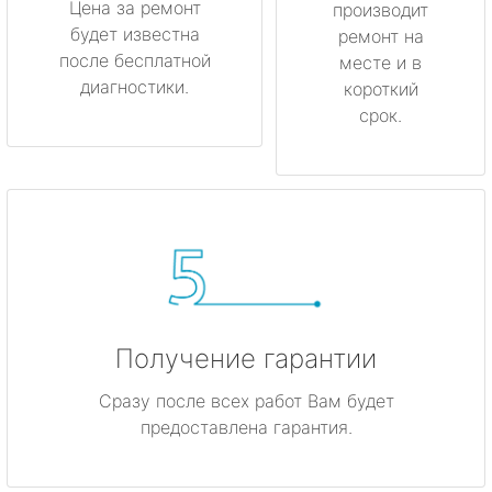
Цена за ремонт
производит
будет известна
Мурино
ремонт на
после бесплатной
месте и в
диагностики.
короткий
Никольское
срок.
Новая Ладога
Отрадное
Пикалёво
Подпорожье
Получение гарантии
Приморск
Сразу после всех работ Вам будет
Приозерск
предоставлена гарантия.
Светогорск