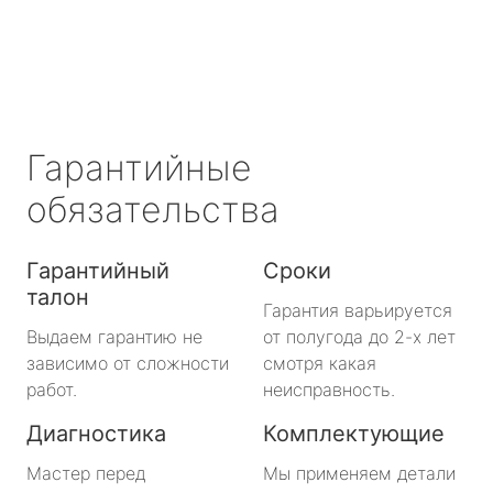
Сертолово
Сланцы
Сосновый Бор
Гарантийные
Сясьстрой
обязательства
Тихвин
Гарантийный
Сроки
талон
Тосно
Гарантия варьируется
Выдаем гарантию не
от полугода до 2-х лет
Шлиссельбург
зависимо от сложности
смотря какая
работ.
неисправность.
Большая Ижора
Диагностика
Комплектующие
Будогощь
Мастер перед
Мы применяем детали