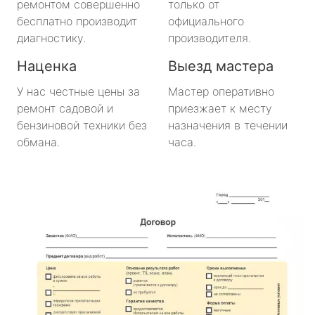
ремонтом совершенно
только от
Важины
бесплатно производит
официального
диагностику.
производителя.
Виллози
Наценка
Выезд мастера
Вознесенье
У нас честные цены за
Мастер оперативно
ремонт садовой и
приезжает к месту
Вырица
бензиновой техники без
назначения в течении
обмана.
часа.
Дружная Горка
Дубровка
Ефимовский
имени Морозова
имени Свердлова