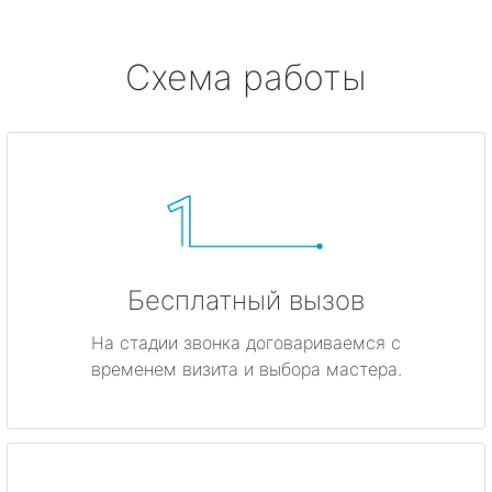
Серово
Схема работы
Бокситогорск
Волосово
Волхов
Всеволожск
Бесплатный вызов
Выборг
На стадии звонка договариваемся с
временем визита и выбора мастера.
Высоцк
Гатчина
Ивангород