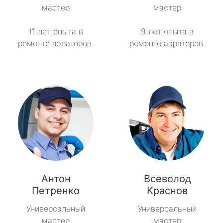
мастер
мастер
Токсово
11 лет опыта в
9 лет опыта в
ремонте аэраторов.
ремонте аэраторов.
Толмачёво
Ульяновка
Фёдоровское
Форносово
Янино-1
Антон
Всеволод
Петренко
Краснов
Универсальный
Универсальный
мастер
мастер