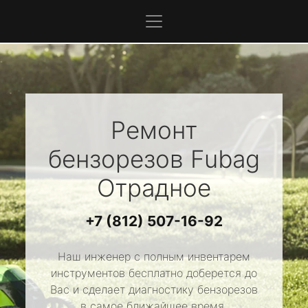
Ремонт
бензорезов
Fubag
Отрадное
+7 (812) 507-16-92
Наш инженер с полным инвентарем
инструментов бесплатно доберется до
Вас и сделает диагностику бензорезов
в самое ближайшее время.