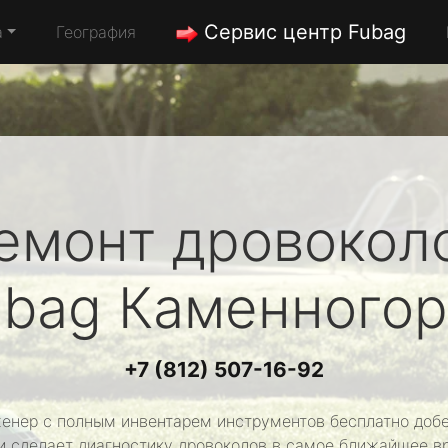
Сервис центр Fubag
а
География
емонт дровокол
ubag
Каменногор
+7 (812) 507-16-92
енер с полным инвентарем инструментов бесплатно добе
и сделает диагностику дровоколов в самое ближайшее в