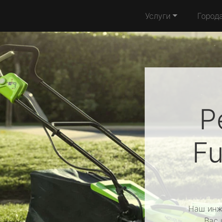
Услуги
Город
Р
F
Наш инж
Вас 