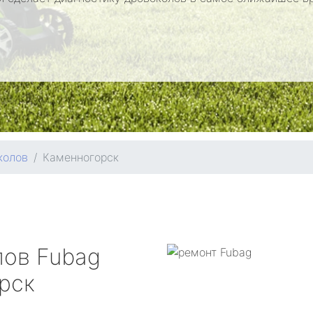
колов
Каменногорск
лов
Fubag
рск