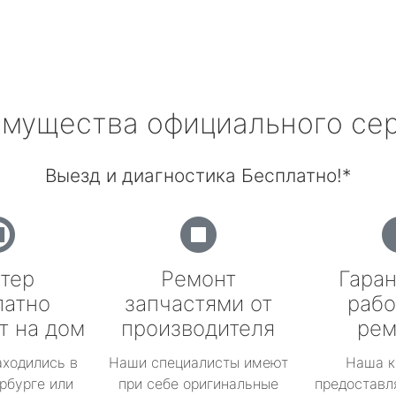
мущества официального се
Выезд и диагностика Бесплатно!*
тер
Ремонт
Гаран
латно
запчастями от
рабо
т на дом
производителя
рем
аходились в
Наши специалисты имеют
Наша к
рбурге или
при себе оригинальные
предоставл