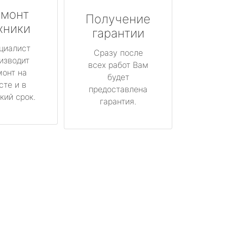
монт
Получение
хники
гарантии
циалист
Сразу после
изводит
всех работ Вам
монт на
будет
сте и в
предоставлена
кий срок.
гарантия.