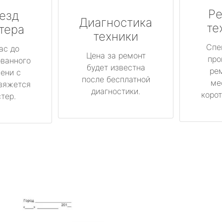
Ре
езд
Диагностика
те
тера
техники
Спе
ас до
Цена за ремонт
про
ованного
будет известна
ре
ени с
после бесплатной
ме
вяжется
диагностики.
корот
тер.