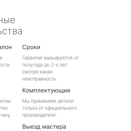
ные
ьства
алон
Сроки
е
Гарантия варьируется от
ости
полугода до 2-х лет
смотря какая
неисправность.
Комплектующие
онтом
Мы применяем детали
тно
только от официального
тику.
производителя.
Выезд мастера