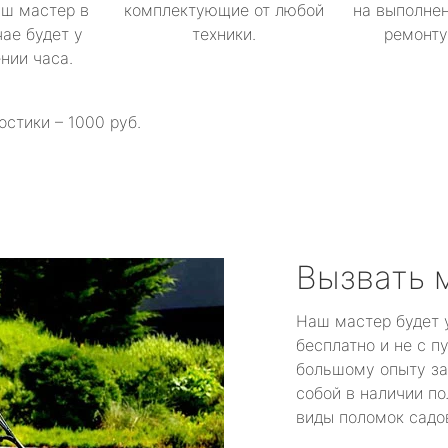
аш мастер в
комплектующие от любой
на выполнен
ае будет у
техники.
ремонту 
ении часа.
остики – 1000 руб.
Вызвать 
Наш мастер будет 
бесплатно и не с п
большому опыту за
собой в наличии по
виды поломок садов