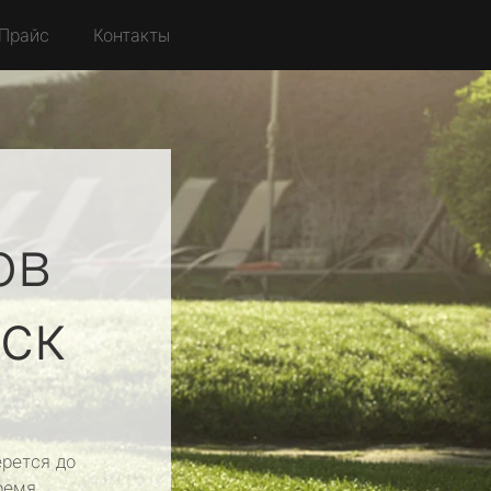
Прайс
Контакты
ов
ск
рется до
ремя.