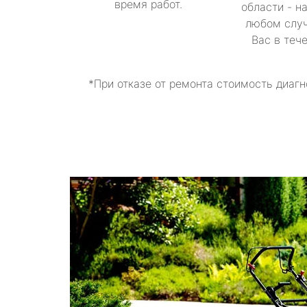
время работ.
области - н
любом случ
Вас в теч
*При отказе от ремонта стоимость диагн