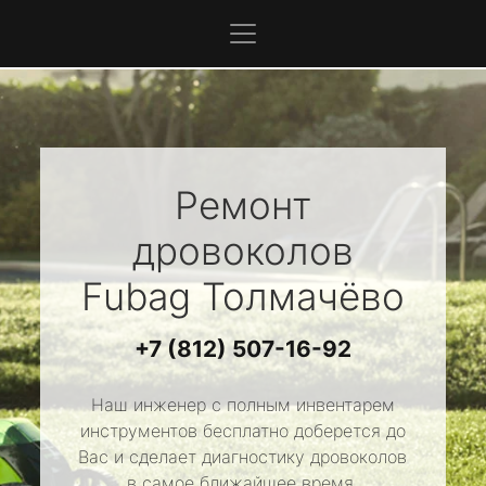
Ремонт
дровоколов
Fubag
Толмачёво
+7 (812) 507-16-92
Наш инженер с полным инвентарем
инструментов бесплатно доберется до
Вас и сделает диагностику дровоколов
в самое ближайшее время.