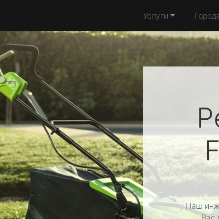
Услуги
Город
Р
Наш инж
Вас 