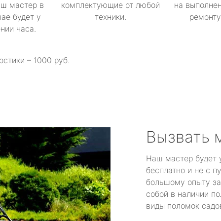
аш мастер в
комплектующие от любой
на выполнен
ае будет у
техники.
ремонту 
ении часа.
остики – 1000 руб.
Вызвать 
Наш мастер будет 
бесплатно и не с п
большому опыту за
собой в наличии по
виды поломок садов