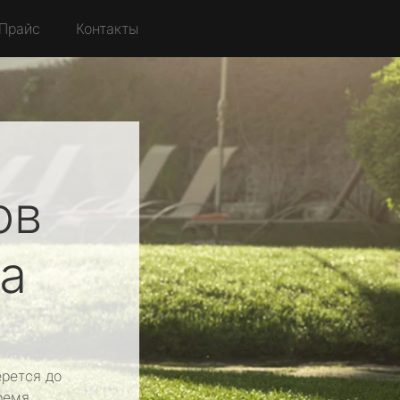
Прайс
Контакты
ов
а
рется до
ремя.