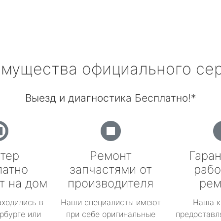
мущества официального се
Выезд и диагностика Бесплатно!*
тер
Ремонт
Гаран
латно
запчастями от
рабо
т на дом
производителя
рем
аходились в
Наши специалисты имеют
Наша к
рбурге или
при себе оригинальные
предоставл