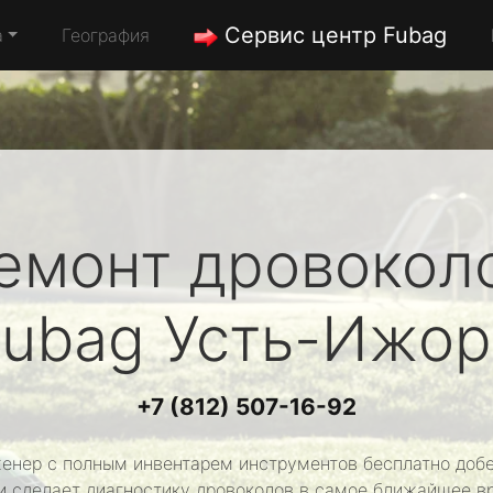
Сервис центр Fubag
а
География
емонт дровокол
Fubag
Усть-Ижор
+7 (812) 507-16-92
енер с полным инвентарем инструментов бесплатно добе
и сделает диагностику дровоколов в самое ближайшее в