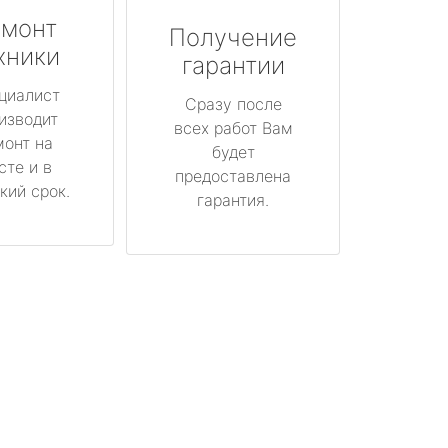
монт
Получение
хники
гарантии
циалист
Сразу после
изводит
всех работ Вам
монт на
будет
сте и в
предоставлена
кий срок.
гарантия.