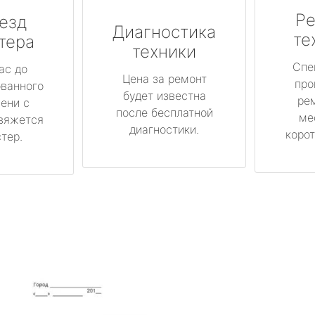
Ре
езд
Диагностика
те
тера
техники
Спе
ас до
Цена за ремонт
про
ованного
будет известна
ре
ени с
после бесплатной
ме
вяжется
диагностики.
корот
тер.