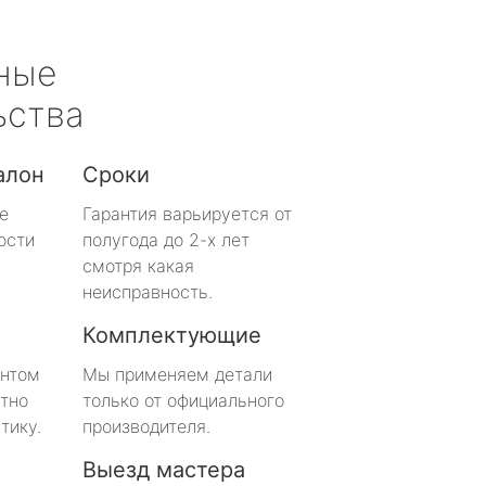
ные
ьства
алон
Сроки
е
Гарантия варьируется от
ости
полугода до 2-х лет
смотря какая
неисправность.
Комплектующие
онтом
Мы применяем детали
тно
только от официального
тику.
производителя.
Выезд мастера