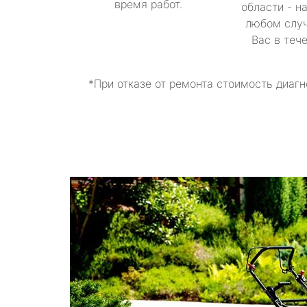
время работ.
области - н
любом случ
Вас в теч
*При отказе от ремонта стоимость диагн