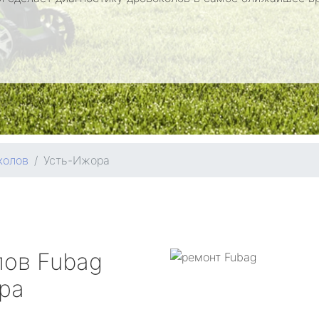
колов
Усть-Ижора
лов
Fubag
ра