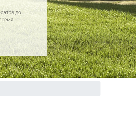
рется до
время.