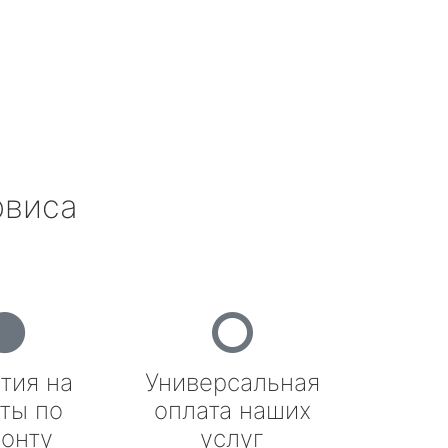
рвиса
тия на
Универсальная
ты по
оплата наших
онту
услуг