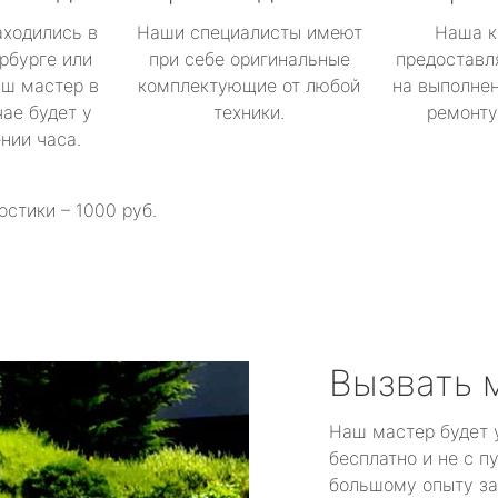
аходились в
Наши специалисты имеют
Наша к
рбурге или
при себе оригинальные
предоставл
аш мастер в
комплектующие от любой
на выполнен
ае будет у
техники.
ремонту 
ении часа.
остики – 1000 руб.
Вызвать 
Наш мастер будет 
бесплатно и не с п
большому опыту за