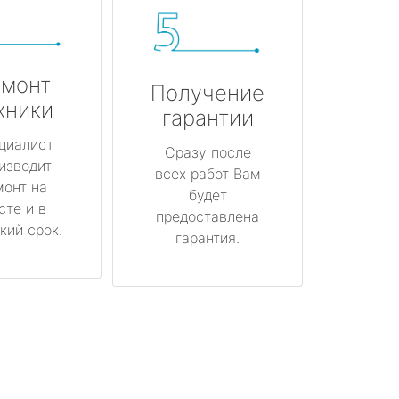
монт
Получение
хники
гарантии
циалист
Сразу после
изводит
всех работ Вам
монт на
будет
сте и в
предоставлена
кий срок.
гарантия.