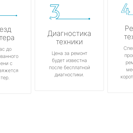
Ре
езд
Диагностика
те
тера
техники
Спе
ас до
Цена за ремонт
про
ованного
будет известна
ре
ени с
после бесплатной
ме
вяжется
диагностики.
корот
тер.