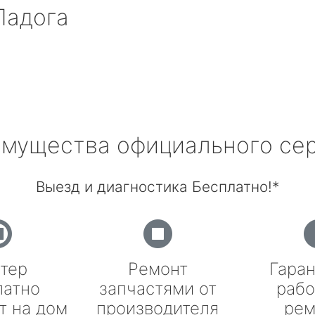
Ладога
мущества официального се
Выезд и диагностика Бесплатно!*
тер
Ремонт
Гаран
латно
запчастями от
рабо
т на дом
производителя
рем