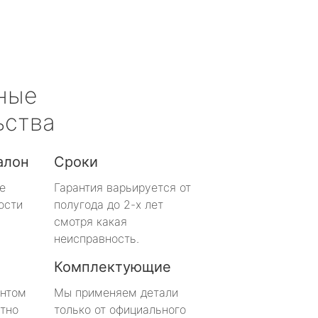
ные
ьства
алон
Сроки
е
Гарантия варьируется от
ости
полугода до 2-х лет
смотря какая
неисправность.
Комплектующие
онтом
Мы применяем детали
тно
только от официального